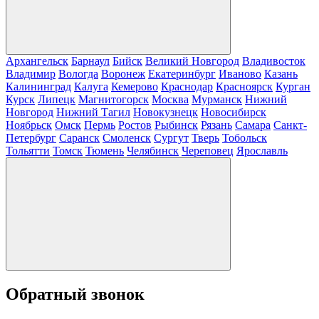
Архангельск
Барнаул
Бийск
Великий Новгород
Владивосток
Владимир
Вологда
Воронеж
Екатеринбург
Иваново
Казань
Калининград
Калуга
Кемерово
Краснодар
Красноярск
Курган
Курск
Липецк
Магнитогорск
Москва
Мурманск
Нижний
Новгород
Нижний Тагил
Новокузнецк
Новосибирск
Ноябрьск
Омск
Пермь
Ростов
Рыбинск
Рязань
Самара
Санкт-
Петербург
Саранск
Смоленск
Сургут
Тверь
Тобольск
Тольятти
Томск
Тюмень
Челябинск
Череповец
Ярославль
Обратный звонок