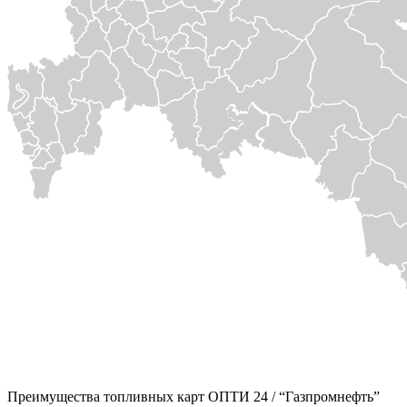
Преимущества топливных карт
ОПТИ 24 / “Газпромнефть”