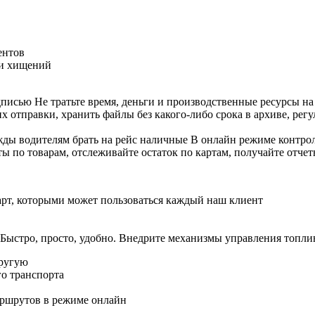
ентов
ти хищений
одписью
Не тратьте время, деньги и производственные ресурсы на
х отправки, хранить файлы без какого-либо срока в архиве, ре
жды водителям брать на рейс наличные
В онлайн режиме контрол
ты по товарам, отслеживайте остаток по картам, получайте отче
рт, которыми может пользоваться каждый наш клиент
ыстро, просто, удобно. Внедрите механизмы управления топлив
другую
о транспорта
аршрутов в режиме онлайн