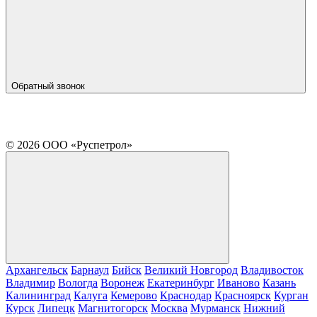
Обратный звонок
© 2026 ООО «Руспетрол»
Архангельск
Барнаул
Бийск
Великий Новгород
Владивосток
Владимир
Вологда
Воронеж
Екатеринбург
Иваново
Казань
Калининград
Калуга
Кемерово
Краснодар
Красноярск
Курган
Курск
Липецк
Магнитогорск
Москва
Мурманск
Нижний