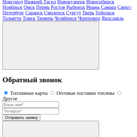
Новгород
Нижний Тагил
Новокузнецк
Новосибирск
Ноябрьск
Омск
Пермь
Ростов
Рыбинск
Рязань
Самара
Санкт-
Петербург
Саранск
Смоленск
Сургут
Тверь
Тобольск
Тольятти
Томск
Тюмень
Челябинск
Череповец
Ярославль
Обратный звонок
Топливные карты
Оптовые поставки топлива
Другое
Отправить заявку