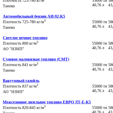
55000 тн
58
Плотность 725-780 кг/м
40,76 л
43
Танеко
Автомобильный бензин АИ-92-К5
3
55000 тн
58
Плотность 725-780 кг/м
40,76 л
43
Танеко
Светлое печное топливо
3
55000 тн
58
Плотность 800 кг/м
40,76 л
43
АО "НЗНП"
Судовое маловязкое топливо (СМТ)
3
55000 тн
58
Плотность 841 кг/м
40,76 л
43
Танеко
Вакуумный газойль
3
55000 тн
58
Плотность 837 кг/м
40,76 л
43
АО "НЗНП"
Межсезонное дизельное топливо ЕВРО ДТ-Е-К5
3
55000 тн
58
Плотность 820-845 кг/м
40,76 л
43