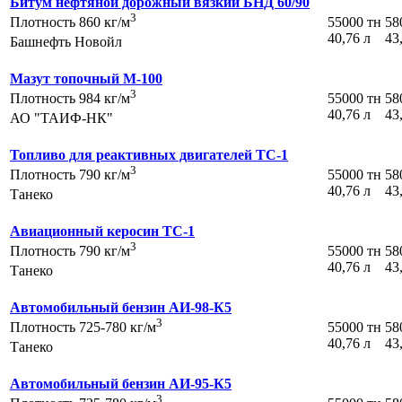
Битум нефтяной дорожный вязкий БНД 60/90
3
55000 тн
58
Плотность 860 кг/м
40,76 л
43
Башнефть Новойл
Мазут топочный М-100
3
55000 тн
58
Плотность 984 кг/м
40,76 л
43
АО "ТАИФ-НК"
Топливо для реактивных двигателей ТС-1
3
55000 тн
58
Плотность 790 кг/м
40,76 л
43
Танеко
Авиационный керосин ТС-1
3
55000 тн
58
Плотность 790 кг/м
40,76 л
43
Танеко
Автомобильный бензин АИ-98-К5
3
55000 тн
58
Плотность 725-780 кг/м
40,76 л
43
Танеко
Автомобильный бензин АИ-95-К5
3