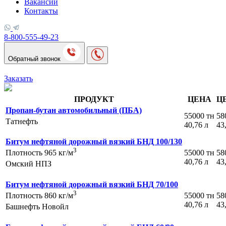
Вакансии
Контакты
8-800-555-49-23
Обратный звонок
Заказать
ПРОДУКТ
ЦЕНА
Ц
Пропан-бутан автомобильный (ПБА)
55000 тн
58
Татнефть
40,76 л
43
Битум нефтяной дорожный вязкий БНД 100/130
3
55000 тн
58
Плотность 965 кг/м
40,76 л
43
Омский НПЗ
Битум нефтяной дорожный вязкий БНД 70/100
3
55000 тн
58
Плотность 860 кг/м
40,76 л
43
Башнефть Новойл