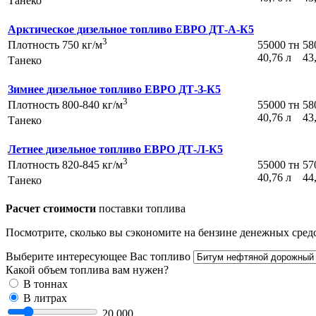
Танеко
Арктическое дизельное топливо ЕВРО ДТ-А-К5
3
55000 тн
58
Плотность 750 кг/м
40,76 л
43
Танеко
Зимнее дизельное топливо ЕВРО ДТ-З-К5
3
55000 тн
58
Плотность 800-840 кг/м
40,76 л
43
Танеко
Летнее дизельное топливо ЕВРО ДТ-Л-К5
3
55000 тн
57
Плотность 820-845 кг/м
40,76 л
44
Танеко
Расчет стоимости
поставки топлива
Посмотрите, сколько вы сэкономите на бензине денежных средс
Выберите интересующее Вас топливо
Какой объем топлива вам нужен?
В тоннах
В литрах
20 000